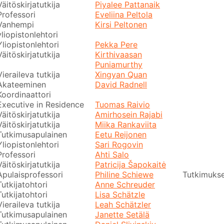
Väitöskirjatutkija
Piyalee Pattanaik
Professori
Eveliina Peltola
Vanhempi
Kirsi Peltonen
yliopistonlehtori
Yliopistonlehtori
Pekka Pere
Väitöskirjatutkija
Kirthivaasan
Puniamurthy
Vieraileva tutkija
Xingyan Quan
Akateeminen
David Radnell
Koordinaattori
Executive in Residence
Tuomas Raivio
Väitöskirjatutkija
Amirhosein Rajabi
Väitöskirjatutkija
Miika Rankaviita
Tutkimusapulainen
Eetu Reijonen
Yliopistonlehtori
Sari Rogovin
Professori
Ahti Salo
Väitöskirjatutkija
Patricija Šapokaitė
Apulaisprofessori
Philine Schiewe
Tutkimukse
Tutkijatohtori
Anne Schreuder
Tutkijatohtori
Lisa Schätzle
Vieraileva tutkija
Leah Schätzler
Tutkimusapulainen
Janette Setälä