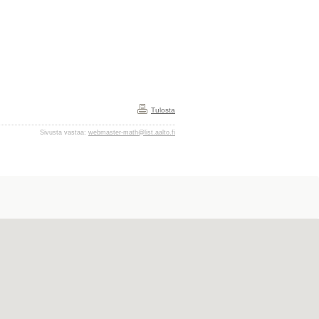
Tulosta
Sivusta vastaa:
webmaster-math@list.aalto.fi