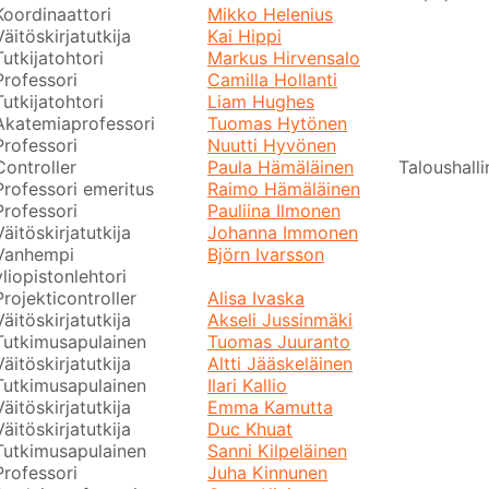
Koordinaattori
Mikko Helenius
Väitöskirjatutkija
Kai Hippi
Tutkijatohtori
Markus Hirvensalo
Professori
Camilla Hollanti
Tutkijatohtori
Liam Hughes
Akatemiaprofessori
Tuomas Hytönen
Professori
Nuutti Hyvönen
Controller
Paula Hämäläinen
Taloushalli
Professori emeritus
Raimo Hämäläinen
Professori
Pauliina Ilmonen
Väitöskirjatutkija
Johanna Immonen
Vanhempi
Björn Ivarsson
yliopistonlehtori
Projekticontroller
Alisa Ivaska
Väitöskirjatutkija
Akseli Jussinmäki
Tutkimusapulainen
Tuomas Juuranto
Väitöskirjatutkija
Altti Jääskeläinen
Tutkimusapulainen
Ilari Kallio
Väitöskirjatutkija
Emma Kamutta
Väitöskirjatutkija
Duc Khuat
Tutkimusapulainen
Sanni Kilpeläinen
Professori
Juha Kinnunen