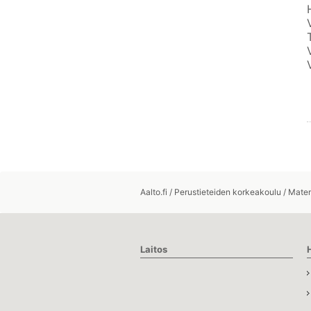
Aalto.fi
/
Perustieteiden korkeakoulu
/
Matem
Laitos