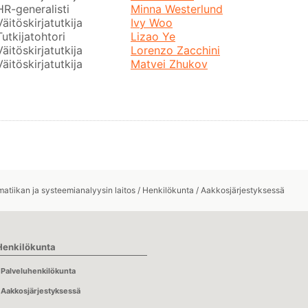
HR-generalisti
Minna Westerlund
Väitöskirjatutkija
Ivy Woo
Tutkijatohtori
Lizao Ye
Väitöskirjatutkija
Lorenzo Zacchini
Väitöskirjatutkija
Matvei Zhukov
atiikan ja systeemianalyysin laitos
/
Henkilökunta
/
Aakkosjärjestyksessä
Henkilökunta
Palveluhenkilökunta
Aakkosjärjestyksessä