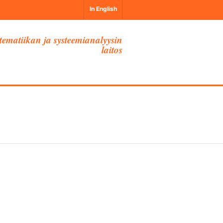
In English
ematiikan ja systeemianalyysin
laitos