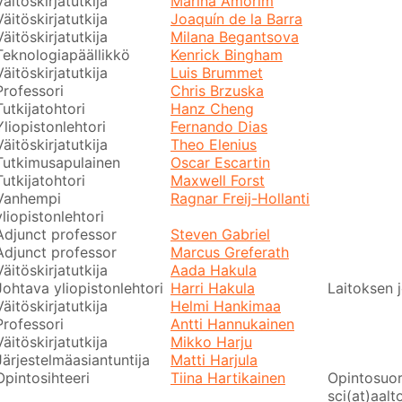
Väitöskirjatutkija
Marina Amorim
Väitöskirjatutkija
Joaquín de la Barra
Väitöskirjatutkija
Milana Begantsova
Teknologiapäällikkö
Kenrick Bingham
Väitöskirjatutkija
Luis Brummet
Professori
Chris Brzuska
Tutkijatohtori
Hanz Cheng
Yliopistonlehtori
Fernando Dias
Väitöskirjatutkija
Theo Elenius
Tutkimusapulainen
Oscar Escartin
Tutkijatohtori
Maxwell Forst
Vanhempi
Ragnar Freij-Hollanti
yliopistonlehtori
Adjunct professor
Steven Gabriel
Adjunct professor
Marcus Greferath
Väitöskirjatutkija
Aada Hakula
Johtava yliopistonlehtori
Harri Hakula
Laitoksen 
Väitöskirjatutkija
Helmi Hankimaa
Professori
Antti Hannukainen
Väitöskirjatutkija
Mikko Harju
Järjestelmäasiantuntija
Matti Harjula
Opintosihteeri
Tiina Hartikainen
Opintosuor
sci(at)aalto