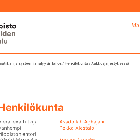
Mat
atiikan ja systeemianalyysin laitos
/
Henkilökunta
/
Aakkosjärjestyksessä
Henkilökunta
Vieraileva tutkija
Asadollah Aghajani
Vanhempi
Pekka Alestalo
yliopistonlehtori