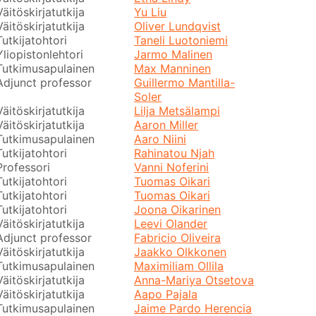
Väitöskirjatutkija
Yu Liu
Väitöskirjatutkija
Oliver Lundqvist
Tutkijatohtori
Taneli Luotoniemi
Yliopistonlehtori
Jarmo Malinen
Tutkimusapulainen
Max Manninen
Adjunct professor
Guillermo Mantilla-
Soler
Väitöskirjatutkija
Lilja Metsälampi
Väitöskirjatutkija
Aaron Miller
Tutkimusapulainen
Aaro Niini
Tutkijatohtori
Rahinatou Njah
Professori
Vanni Noferini
Tutkijatohtori
Tuomas Oikari
Tutkijatohtori
Tuomas Oikari
Tutkijatohtori
Joona Oikarinen
Väitöskirjatutkija
Leevi Olander
Adjunct professor
Fabricio Oliveira
Väitöskirjatutkija
Jaakko Olkkonen
Tutkimusapulainen
Maximiliam Ollila
Väitöskirjatutkija
Anna-Mariya Otsetova
Väitöskirjatutkija
Aapo Pajala
Tutkimusapulainen
Jaime Pardo Herencia