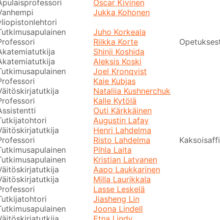
Apulaisprofessori
Oscar Kivinen
Vanhempi
Jukka Kohonen
yliopistonlehtori
Tutkimusapulainen
Juho Korkeala
Professori
Riikka Korte
Opetuksest
Akatemiatutkija
Shinji Koshida
Akatemiatutkija
Aleksis Koski
Tutkimusapulainen
Joel Kronqvist
Professori
Kaie Kubjas
Väitöskirjatutkija
Nataliia Kushnerchuk
Professori
Kalle Kytölä
Assistentti
Outi Kärkkäinen
Tutkijatohtori
Augustin Lafay
Väitöskirjatutkija
Henri Lahdelma
Professori
Risto Lahdelma
Kaksoisaffi
Tutkimusapulainen
Pihla Laita
Tutkimusapulainen
Kristian Latvanen
Väitöskirjatutkija
Aapo Laukkarinen
Väitöskirjatutkija
Milla Laurikkala
Professori
Lasse Leskelä
Tutkijatohtori
Jiasheng Lin
Tutkimusapulainen
Joona Lindell
Väitöskirjatutkija
Etna Lindy