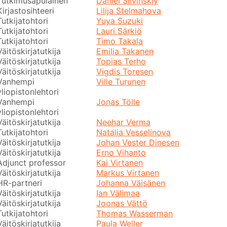
Tutkimusapulainen
Daniel Slivinskiy
Kirjastosihteeri
Lilija Stelmahova
Tutkijatohtori
Yuya Suzuki
Tutkijatohtori
Lauri Särkiö
Tutkijatohtori
Timo Takala
Väitöskirjatutkija
Emilia Takanen
Väitöskirjatutkija
Topias Terho
Väitöskirjatutkija
Vigdis Toresen
Vanhempi
Ville Turunen
yliopistonlehtori
Vanhempi
Jonas Tölle
yliopistonlehtori
Väitöskirjatutkija
Neehar Verma
Tutkijatohtori
Natalia Vesselinova
Väitöskirjatutkija
Johan Vester Dinesen
Väitöskirjatutkija
Erno Vihanto
Adjunct professor
Kai Virtanen
Väitöskirjatutkija
Markus Virtanen
HR-partneri
Johanna Väisänen
Väitöskirjatutkija
Ian Välimaa
Väitöskirjatutkija
Joonas Vättö
Tutkijatohtori
Thomas Wasserman
Väitöskirjatutkija
Paula Weller