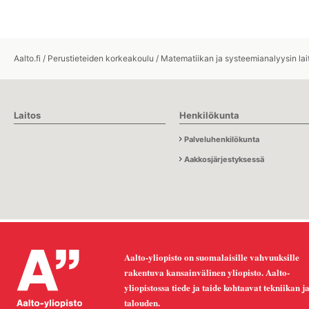
Aalto.fi
/
Perustieteiden korkeakoulu
/
Matematiikan ja systeemianalyysin lai
Laitos
Henkilökunta
Palveluhenkilökunta
Aakkosjärjestyksessä
Aalto-yliopisto on suomalaisille vahvuuksille
rakentuva kansainvälinen yliopisto. Aalto-
yliopistossa tiede ja taide kohtaavat tekniikan j
talouden.