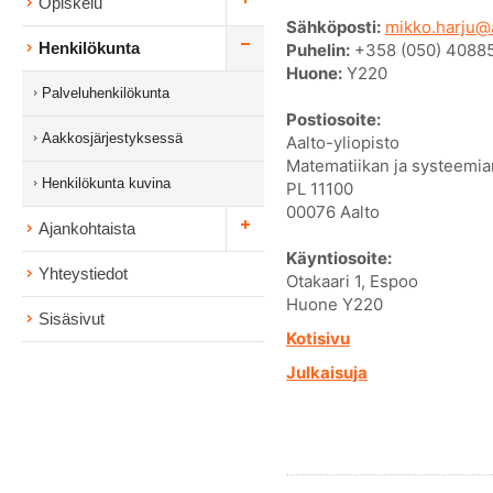
Opiskelu
Sähköposti:
mikko.harju@a
Henkilökunta
Puhelin:
+358 (050) 4088
Huone:
Y220
Palveluhenkilökunta
Postiosoite:
Aakkosjärjestyksessä
Aalto-yliopisto
Matematiikan ja systeemian
Henkilökunta kuvina
PL 11100
00076 Aalto
Ajankohtaista
Käyntiosoite:
Yhteystiedot
Otakaari 1, Espoo
Huone Y220
Sisäsivut
Kotisivu
Julkaisuja