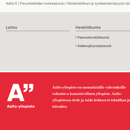
Aalto.fi
/
Perustieteiden korkeakoulu
/
Matematiikan ja systeemianalyysin lai
Laitos
Henkilökunta
Palveluhenkilökunta
Aakkosjärjestyksessä
Aalto-yliopisto on suomalaisille vahvuuksille
rakentuva kansainvälinen yliopisto. Aalto-
yliopistossa tiede ja taide kohtaavat tekniikan j
talouden.