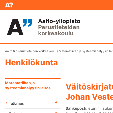
Aalto.fi
/
Perustieteiden korkeakoulu
/
Matematiikan ja systeemianalyysin lai
Henkilökunta
Matematiikan ja
Väitöskirjat
systeemianalyysin laitos
Johan Vest
Tutkimus
Sähköposti:
etunimi.sukun