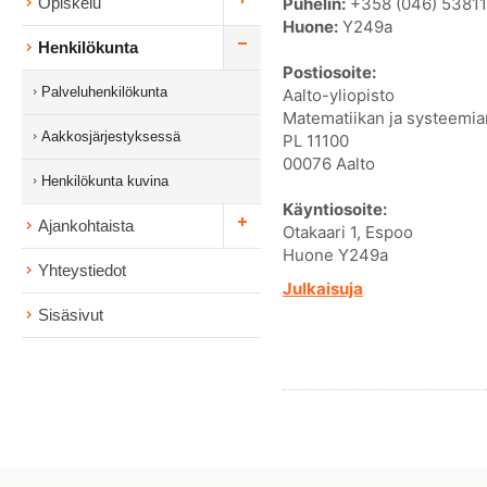
Puhelin:
+358 (046) 5381
Opiskelu
Huone:
Y249a
Henkilökunta
Postiosoite:
Palveluhenkilökunta
Aalto-yliopisto
Matematiikan ja systeemian
Aakkosjärjestyksessä
PL 11100
00076 Aalto
Henkilökunta kuvina
Käyntiosoite:
Ajankohtaista
Otakaari 1, Espoo
Huone Y249a
Yhteystiedot
Julkaisuja
Sisäsivut