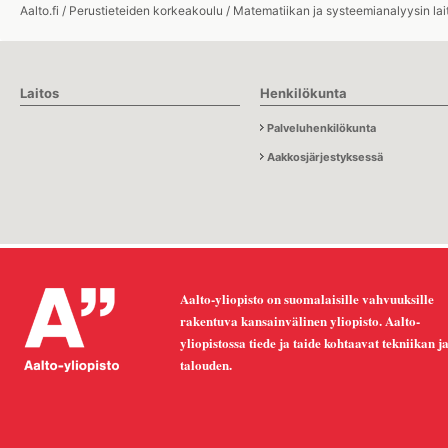
Aalto.fi
/
Perustieteiden korkeakoulu
/
Matematiikan ja systeemianalyysin lai
Laitos
Henkilökunta
Palveluhenkilökunta
Aakkosjärjestyksessä
Aalto-yliopisto on suomalaisille vahvuuksille
rakentuva kansainvälinen yliopisto. Aalto-
yliopistossa tiede ja taide kohtaavat tekniikan j
talouden.