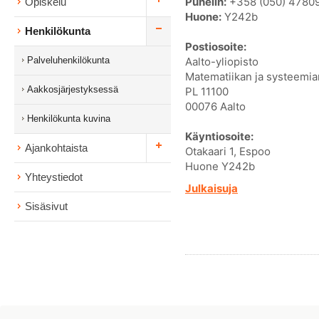
Puhelin:
+358 (050) 4780
Opiskelu
Huone:
Y242b
Henkilökunta
Postiosoite:
Palveluhenkilökunta
Aalto-yliopisto
Matematiikan ja systeemian
Aakkosjärjestyksessä
PL 11100
00076 Aalto
Henkilökunta kuvina
Käyntiosoite:
Ajankohtaista
Otakaari 1, Espoo
Huone Y242b
Yhteystiedot
Julkaisuja
Sisäsivut