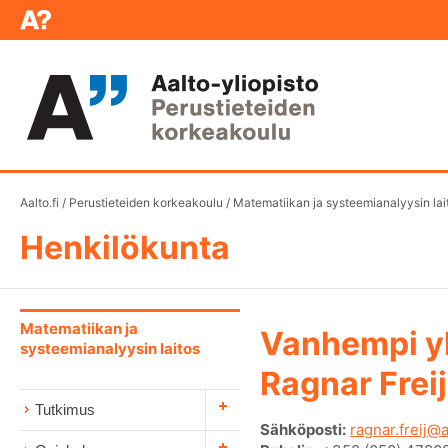
Aalto.fi
/
Perustieteiden korkeakoulu
/
Matematiikan ja systeemianalyysin lai
Henkilökunta
Matematiikan ja
Vanhempi yl
systeemianalyysin laitos
Ragnar Freij
Tutkimus
Sähköposti:
ragnar.freij@a