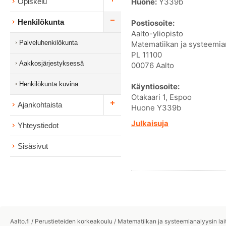
Huone:
Y339b
Opiskelu
Henkilökunta
Postiosoite:
Aalto-yliopisto
Palveluhenkilökunta
Matematiikan ja systeemian
PL 11100
Aakkosjärjestyksessä
00076 Aalto
Henkilökunta kuvina
Käyntiosoite:
Otakaari 1, Espoo
Ajankohtaista
Huone Y339b
Julkaisuja
Yhteystiedot
Sisäsivut
Aalto.fi
/
Perustieteiden korkeakoulu
/
Matematiikan ja systeemianalyysin lai