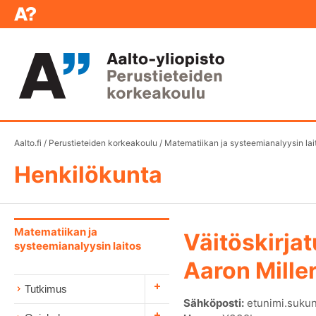
Aalto.fi
/
Perustieteiden korkeakoulu
/
Matematiikan ja systeemianalyysin lai
Henkilökunta
Matematiikan ja
Väitöskirjat
systeemianalyysin laitos
Aaron Mille
Tutkimus
Sähköposti:
etunimi.sukun