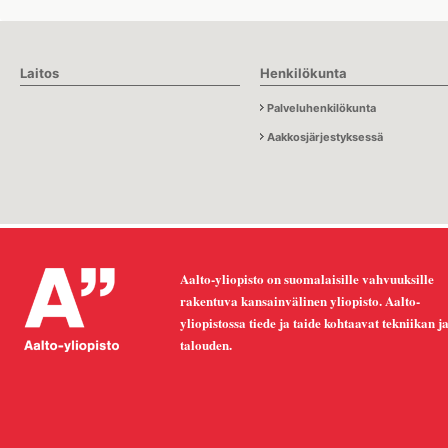
Laitos
Henkilökunta
Palveluhenkilökunta
Aakkosjärjestyksessä
Aalto-yliopisto on suomalaisille vahvuuksille
rakentuva kansainvälinen yliopisto. Aalto-
yliopistossa tiede ja taide kohtaavat tekniikan j
talouden.