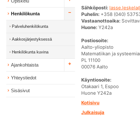
Opiskelu
Sähköposti:
lasse.leskela@
Henkilökunta
Puhelin:
+358 (040) 5375
Vastaanottoaika:
Sovittav
Palveluhenkilökunta
Huone:
Y242a
Aakkosjärjestyksessä
Postiosoite:
Aalto-yliopisto
Henkilökunta kuvina
Matematiikan ja systeemian
PL 11100
Ajankohtaista
00076 Aalto
Yhteystiedot
Käyntiosoite:
Otakaari 1, Espoo
Sisäsivut
Huone Y242a
Kotisivu
Julkaisuja