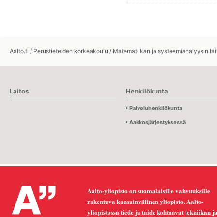
Aalto.fi
/
Perustieteiden korkeakoulu
/
Matematiikan ja systeemianalyysin lai
Laitos
Henkilökunta
Palveluhenkilökunta
Aakkosjärjestyksessä
Aalto-yliopisto on suomalaisille vahvuuksille
rakentuva kansainvälinen yliopisto. Aalto-
yliopistossa tiede ja taide kohtaavat tekniikan j