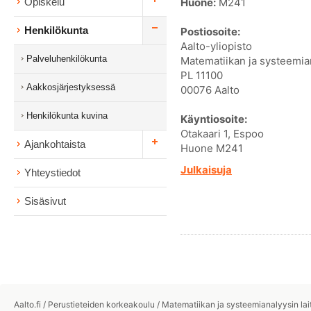
Huone:
M241
Opiskelu
Henkilökunta
Postiosoite:
Aalto-yliopisto
Palveluhenkilökunta
Matematiikan ja systeemian
PL 11100
Aakkosjärjestyksessä
00076 Aalto
Henkilökunta kuvina
Käyntiosoite:
Otakaari 1, Espoo
Ajankohtaista
Huone M241
Julkaisuja
Yhteystiedot
Sisäsivut
Aalto.fi
/
Perustieteiden korkeakoulu
/
Matematiikan ja systeemianalyysin lai