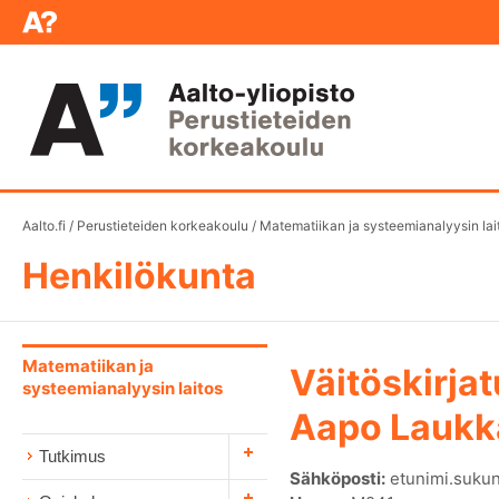
Aalto.fi
/
Perustieteiden korkeakoulu
/
Matematiikan ja systeemianalyysin lai
Henkilökunta
Matematiikan ja
Väitöskirjat
systeemianalyysin laitos
Aapo Laukk
Tutkimus
Sähköposti:
etunimi.sukun