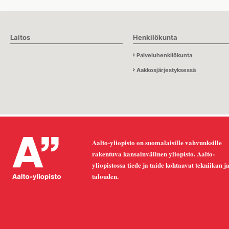
Laitos
Henkilökunta
Palveluhenkilökunta
Aakkosjärjestyksessä
Aalto-yliopisto on suomalaisille vahvuuksille
rakentuva kansainvälinen yliopisto. Aalto-
yliopistossa tiede ja taide kohtaavat tekniikan j
talouden.