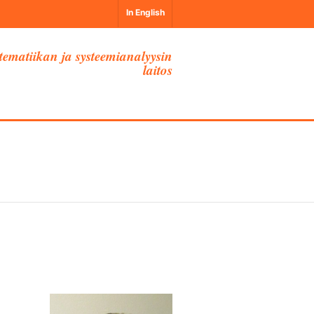
In English
ematiikan ja systeemianalyysin
laitos