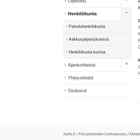
Opiskelu
Henkilökunta
Palveluhenkilökunta
Aakkosjärjestyksessä
Henkilökunta kuvina
Ajankohtaista
Yhteystiedot
Sisäsivut
Aalto.fi
/
Perustieteiden korkeakoulu
/
Matem