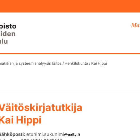
Mat
atiikan ja systeemianalyysin laitos
/
Henkilökunta
/
Kai Hippi
Väitöskirjatutkija
Kai Hippi
Sähköposti:
etunimi.sukunimi