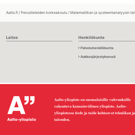
Aalto.fi
/
Perustieteiden korkeakoulu
/
Matematiikan ja systeemianalyysin lai
Laitos
Henkilökunta
Palveluhenkilökunta
Aakkosjärjestyksessä
Aalto-yliopisto on suomalaisille vahvuuksille
rakentuva kansainvälinen yliopisto. Aalto-
yliopistossa tiede ja taide kohtaavat tekniikan j
talouden.