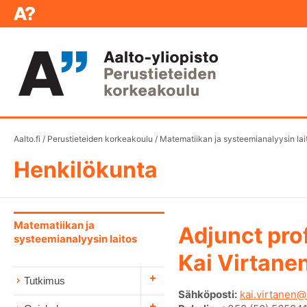
Aalto.fi
/
Perustieteiden korkeakoulu
/
Matematiikan ja systeemianalyysin lai
Henkilökunta
Matematiikan ja
Adjunct pro
systeemianalyysin laitos
Kai Virtane
Tutkimus
Sähköposti:
kai.virtanen@a