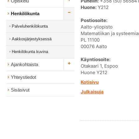
Puhelin:
+358 (50) 56584
Opiskelu
Huone:
Y212
Henkilökunta
Postiosoite:
Palveluhenkilökunta
Aalto-yliopisto
Matematiikan ja systeemian
Aakkosjärjestyksessä
PL 11100
00076 Aalto
Henkilökunta kuvina
Käyntiosoite:
Ajankohtaista
Otakaari 1, Espoo
Huone Y212
Yhteystiedot
Kotisivu
Sisäsivut
Julkaisuja