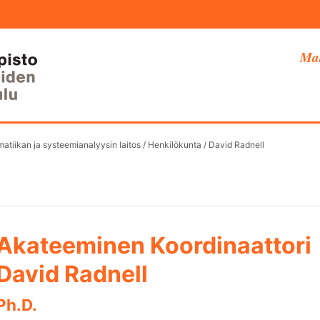
Mat
atiikan ja systeemianalyysin laitos
/
Henkilökunta
/
David Radnell
Akateeminen Koordinaattori
David Radnell
Ph.D.