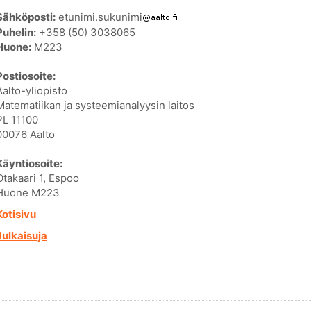
Sähköposti:
etunimi.sukunimi
Puhelin:
+358 (50) 3038065
Huone:
M223
Postiosoite:
Aalto-yliopisto
Matematiikan ja systeemianalyysin laitos
PL 11100
00076 Aalto
Käyntiosoite:
Otakaari 1, Espoo
Huone M223
Kotisivu
Julkaisuja