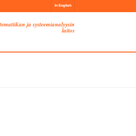
In English
ematiikan ja systeemianalyysin
laitos