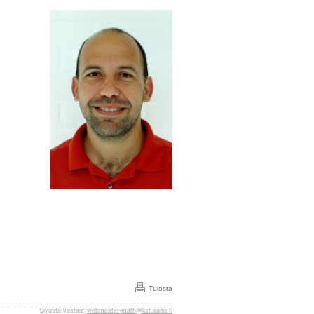
Tulosta
Sivusta vastaa:
webmaster-math@list.aalto.fi