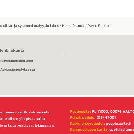
atiikan ja systeemianalyysin laitos
/
Henkilökunta
/
David Radnell
Henkilökunta
Palveluhenkilökunta
Aakkosjärjestyksessä
 on suomalaisille vahvuuksille
Postiosoite
: PL 11000, 00076 AALT
Puhelinvaihde
: (09) 47001
invälinen yliopisto. Aalto-
Kaikki yhteystiedot
:
people.aalto.fi
ede ja taide kohtaavat tekniikan ja
Kampusalueen kartta
,
usefulaaltom