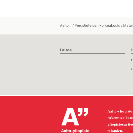
Aalto.fi
/
Perustieteiden korkeakoulu
/
Matem
Laitos
Aalto-yliopisto
rakentuva kansa
yliopistossa ti
talouden.