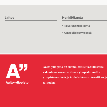
Laitos
Henkilökunta
Palveluhenkilökunta
Aakkosjärjestyksessä
Aalto-yliopisto on suomalaisille vahvuuksille
rakentuva kansainvälinen yliopisto. Aalto-
yliopistossa tiede ja taide kohtaavat tekniikan j
talouden.