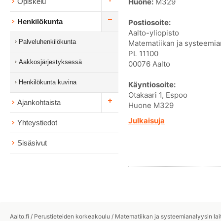
Huone:
M329
Opiskelu
Henkilökunta
Postiosoite:
Aalto-yliopisto
Palveluhenkilökunta
Matematiikan ja systeemian
PL 11100
Aakkosjärjestyksessä
00076 Aalto
Henkilökunta kuvina
Käyntiosoite:
Otakaari 1, Espoo
Ajankohtaista
Huone M329
Julkaisuja
Yhteystiedot
Sisäsivut
Aalto.fi
/
Perustieteiden korkeakoulu
/
Matematiikan ja systeemianalyysin lai