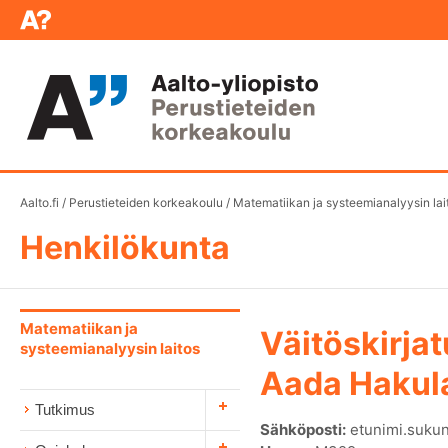
Aalto.fi
/
Perustieteiden korkeakoulu
/
Matematiikan ja systeemianalyysin lai
Henkilökunta
Matematiikan ja
Väitöskirjat
systeemianalyysin laitos
Aada Hakul
Tutkimus
Sähköposti:
etunimi.sukun