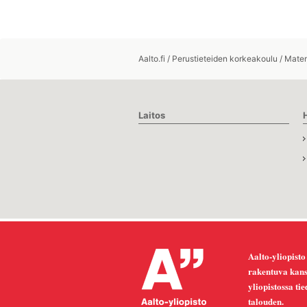
Aalto.fi
/
Perustieteiden korkeakoulu
/
Matem
Laitos
Aalto-yliopisto
rakentuva kansa
yliopistossa ti
talouden.