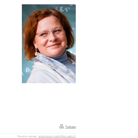
Tulosta
Sivusta vastaa:
webmaster-math@list.aalto.fi