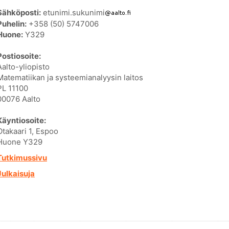
Sähköposti:
etunimi.sukunimi
Puhelin:
+358 (50) 5747006
Huone:
Y329
Postiosoite:
Aalto-yliopisto
Matematiikan ja systeemianalyysin laitos
PL 11100
00076 Aalto
Käyntiosoite:
Otakaari 1, Espoo
Huone Y329
Tutkimussivu
Julkaisuja