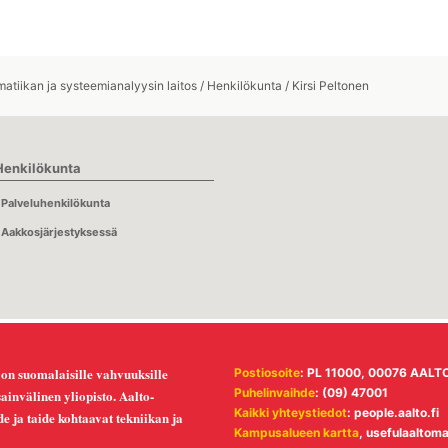
atiikan ja systeemianalyysin laitos
/
Henkilökunta
/
Kirsi Peltonen
Henkilökunta
Palveluhenkilökunta
Aakkosjärjestyksessä
 on suomalaisille vahvuuksille
Postiosoite
: PL 11000, 00076 AALT
Puhelinvaihde
: (09) 47001
invälinen yliopisto. Aalto-
Kaikki yhteystiedot
:
people.aalto.fi
ede ja taide kohtaavat tekniikan ja
Kampusalueen kartta
,
usefulaaltom