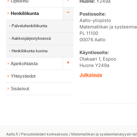
Huone:
Y249a
Opiskelu
Henkilökunta
Postiosoite:
Aalto-yliopisto
Palveluhenkilökunta
Matematiikan ja systeemian
PL 11100
Aakkosjärjestyksessä
00076 Aalto
Henkilökunta kuvina
Käyntiosoite:
Otakaari 1, Espoo
Ajankohtaista
Huone Y249a
Julkaisuja
Yhteystiedot
Sisäsivut
Aalto.fi
/
Perustieteiden korkeakoulu
/
Matematiikan ja systeemianalyysin lai