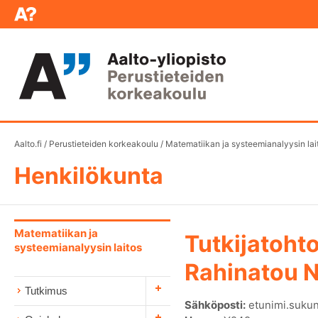
Aalto.fi
/
Perustieteiden korkeakoulu
/
Matematiikan ja systeemianalyysin lai
Henkilökunta
Matematiikan ja
Tutkijatohto
systeemianalyysin laitos
Rahinatou N
Tutkimus
Sähköposti:
etunimi.sukun