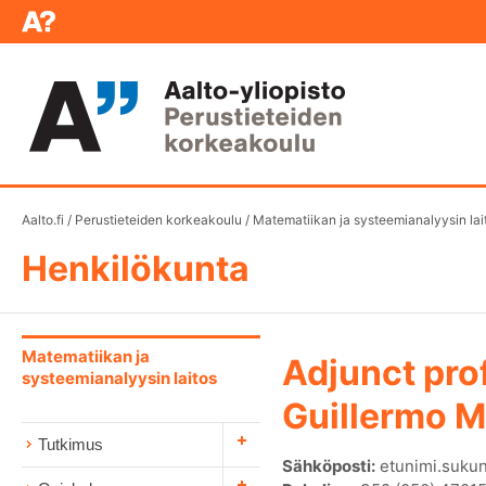
Aalto.fi
/
Perustieteiden korkeakoulu
/
Matematiikan ja systeemianalyysin lai
Henkilökunta
Matematiikan ja
Adjunct pro
systeemianalyysin laitos
Guillermo M
Tutkimus
Sähköposti:
etunimi.sukun