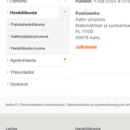
Puhelin:
+358 (050) 4701
Opiskelu
Henkilökunta
Postiosoite:
Aalto-yliopisto
Palveluhenkilökunta
Matematiikan ja systeemian
PL 11100
Aakkosjärjestyksessä
00076 Aalto
Julkaisuja
Henkilökunta kuvina
Ajankohtaista
Yhteystiedot
Sisäsivut
Aalto.fi
/
Perustieteiden korkeakoulu
/
Matematiikan ja systeemianalyysin lai
Laitos
Henkilökunta