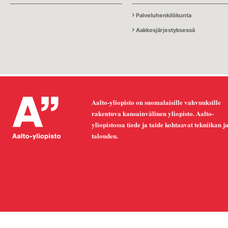
Palveluhenkilökunta
Aakkosjärjestyksessä
Aalto-yliopisto on suomalaisille vahvuuksille
rakentuva kansainvälinen yliopisto. Aalto-
yliopistossa tiede ja taide kohtaavat tekniikan j
talouden.