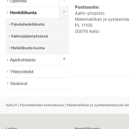
Opiskelu
Postiosoite:
Henkilökunta
Aalto-yliopisto
Matematiikan ja systeemian
Palveluhenkilökunta
PL 11100
00076 Aalto
Aakkosjärjestyksessä
Henkilökunta kuvina
Ajankohtaista
Yhteystiedot
Sisäsivut
Aalto.fi
/
Perustieteiden korkeakoulu
/
Matematiikan ja systeemianalyysin lai
Laitos
Henkilökunta