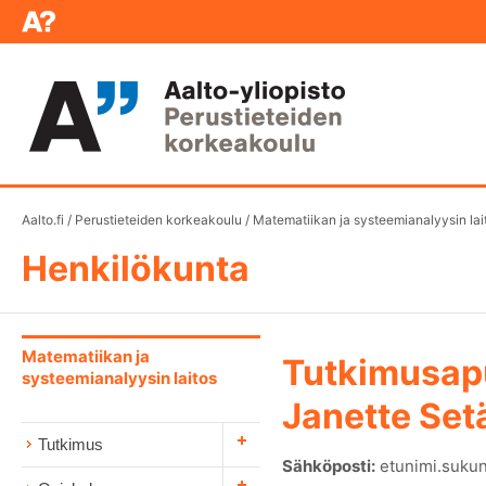
Aalto.fi
/
Perustieteiden korkeakoulu
/
Matematiikan ja systeemianalyysin lai
Henkilökunta
Matematiikan ja
Tutkimusap
systeemianalyysin laitos
Janette Set
Tutkimus
Sähköposti:
etunimi.sukun