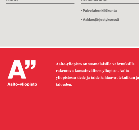
Palveluhenkilökunta
Aakkosjärjestyksessä
Aalto-yliopisto on suomalaisille vahvuuksille
rakentuva kansainvälinen yliopisto. Aalto-
yliopistossa tiede ja taide kohtaavat tekniikan j
talouden.