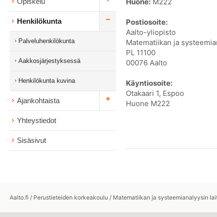
Huone:
M222
Opiskelu
Henkilökunta
Postiosoite:
Aalto-yliopisto
Palveluhenkilökunta
Matematiikan ja systeemian
PL 11100
Aakkosjärjestyksessä
00076 Aalto
Henkilökunta kuvina
Käyntiosoite:
Otakaari 1, Espoo
Ajankohtaista
Huone M222
Yhteystiedot
Sisäsivut
Aalto.fi
/
Perustieteiden korkeakoulu
/
Matematiikan ja systeemianalyysin lai