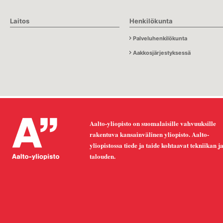
Laitos
Henkilökunta
Palveluhenkilökunta
Aakkosjärjestyksessä
Aalto-yliopisto on suomalaisille vahvuuksille
rakentuva kansainvälinen yliopisto. Aalto-
yliopistossa tiede ja taide kohtaavat tekniikan j
talouden.