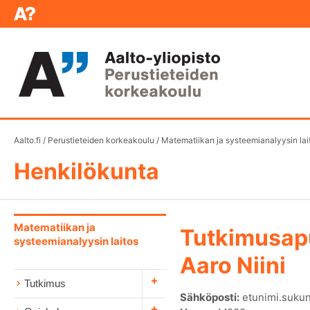
Aalto.fi
/
Perustieteiden korkeakoulu
/
Matematiikan ja systeemianalyysin lai
Henkilökunta
Matematiikan ja
Tutkimusap
systeemianalyysin laitos
Aaro Niini
Tutkimus
Sähköposti:
etunimi.sukun